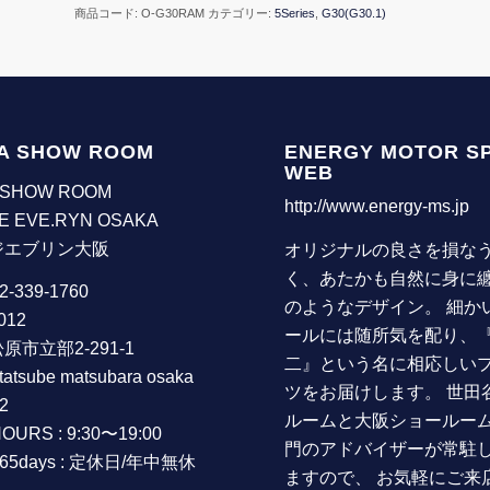
商品コード:
O-G30RAM
カテゴリー:
5Series
,
G30(G30.1)
A SHOW ROOM
ENERGY MOTOR S
WEB
 SHOW ROOM
http://www.energy-ms.jp
E EVE.RYN OSAKA
ジエブリン大阪
オリジナルの良さを損な
く、あたかも自然に身に
72-339-1760
のようなデザイン。 細か
012
ールには随所気を配り、
原市立部2-291-1
二』という名に相応しい
 tatsube matsubara osaka
ツをお届けします。 世田
2
ルームと大阪ショールー
OURS : 9:30〜19:00
門のアドバイザーが常駐
365days : 定休日/年中無休
ますので、 お気軽にご来