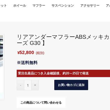
キット
ホイール
マフラー
サスペンション
アクセサリー
ア
リアアンダーマフラーABSメッキカ
ーズ G30 】
52,800
¥
(税別)
※送料無料
受注生産品につき入金確認後、約20～25日で発送
お買い物カゴに追加