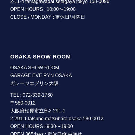
2-11-4 tamagawadai setagaya tokyo 158-0096
OPEN HOURS : 10:00〜19:00
CLOSE / MONDAY : 定休日/月曜日
OSAKA SHOW ROOM
OSAKA SHOW ROOM
GARAGE EVE.RYN OSAKA
ガレージエブリン大阪
TEL : 072-339-1760
〒580-0012
大阪府松原市立部2-291-1
2-291-1 tatsube matsubara osaka 580-0012
OPEN HOURS : 9:30〜19:00
OPEN 365days : 定休日/年中無休