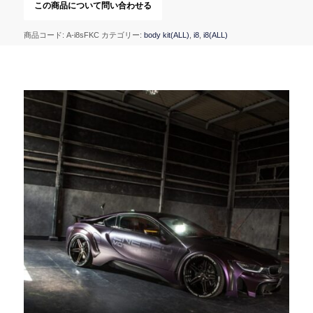
商品コード:
A-i8sFKC
カテゴリー:
body kit(ALL)
,
i8
,
i8(ALL)