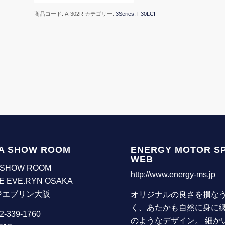
商品コード:
A-302R
カテゴリー:
3Series
,
F30LCI
A SHOW ROOM
ENERGY MOTOR S
WEB
 SHOW ROOM
http://www.energy-ms.jp
E EVE.RYN OSAKA
ジエブリン大阪
オリジナルの良さを損な
く、あたかも自然に身に
72-339-1760
のようなデザイン。 細か