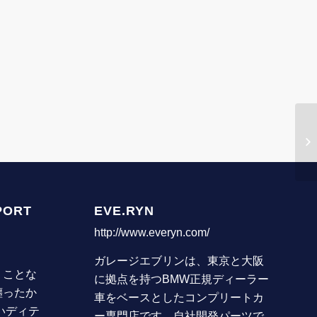
PORT
EVE.RYN
http://www.everyn.com/
ガレージエブリンは、東京と大阪
うことな
に拠点を持つBMW正規ディーラー
纏ったか
車をベースとしたコンプリートカ
いディテ
ー専門店です。自社開発パーツで