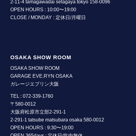
2-11-4 tamagawadai setagaya tokyo 158-0096
OPEN HOURS : 10:00〜19:00
CLOSE / MONDAY : 定休日/月曜日
OSAKA SHOW ROOM
OSAKA SHOW ROOM
GARAGE EVE.RYN OSAKA
ガレージエブリン大阪
TEL : 072-339-1760
〒580-0012
大阪府松原市立部2-291-1
2-291-1 tatsube matsubara osaka 580-0012
OPEN HOURS : 9:30〜19:00
OPEN 365days : 定休日/年中無休