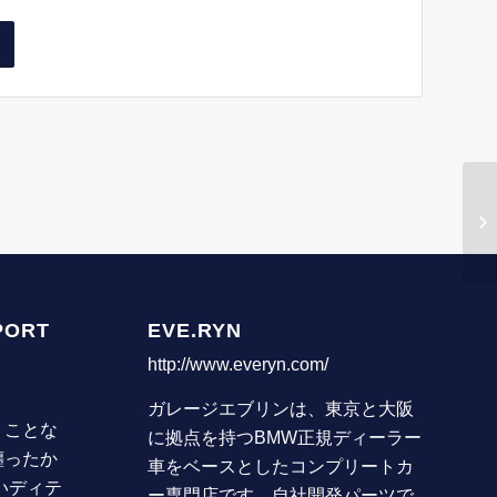
PORT
EVE.RYN
http://www.everyn.com/
ガレージエブリンは、東京と大阪
うことな
に拠点を持つBMW正規ディーラー
纏ったか
車をベースとしたコンプリートカ
いディテ
ー専門店です。自社開発パーツで