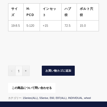
サイ
H-
インセッ
ハブ
ボルト穴
ズ
PCD
ト
径
径
19-8.5
5-120
+15
72.5
15.0
お買い物カゴに追加
カテゴリー:
1Series(ALL)
,
5Serise
,
E60
,
E87(ALL)
,
INDIVIDUAL
,
wheel